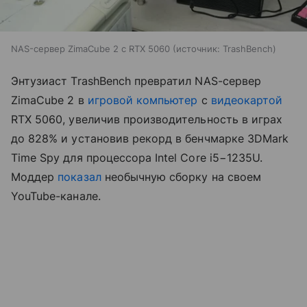
NAS-сервер ZimaCube 2 с RTX 5060
источник:
TrashBench
Энтузиаст TrashBench превратил NAS-сервер
ZimaCube 2 в
игровой компьютер
с
видеокартой
RTX 5060, увеличив производительность в играх
до 828% и установив рекорд в бенчмарке 3DMark
Time Spy для процессора Intel Core i5−1235U.
Моддер
показал
необычную сборку на своем
YouTube-канале.