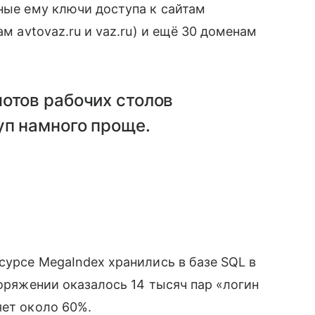
ные ему ключи доступа к сайтам
м avtovaz.ru и vaz.ru) и ещё 30 доменам
отов рабочих столов
уп намного проще.
есурсе MegaIndex хранились в базе SQL в
поряжении оказалось 14 тысяч пар «логин
яет около 60%.