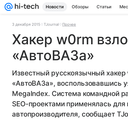
Новости
Обзоры
Статьи
Мес
3 декабря 2015
TJournal
Прочее
Хакер w0rm взл
«АвтоВАЗа»
Известный русскоязычный хакер 
«АвтоВАЗа», воспользовавшись у
MegaIndex. Система командной р
SEO-проектами применялась для
автопроизводителя, сообщает TJo