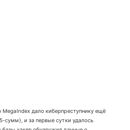
о MegaIndex дало киберпреступнику ещё
D5-сумм), и за первые сутки удалось
иц базы хакер обнаружил данные о