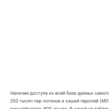
Наличие доступа ко всей базе данных самог
250 тысяч пар логинов и хэшей паролей (M
расшифровать 90% из них. В одной из табл