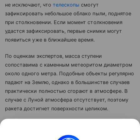
не исключают, что
телескопы
смогут
зафиксировать небольшое облако пыли, поднятое
при столкновении. Если момент столкновения
удастся зафиксировать, первые снимки могут
появиться уже в ближайшее время.
По оценкам экспертов, масса ступени
сопоставима с каменным метеоритом диаметром
около одного метра. Подобные объекты регулярно
падают на Землю, однако в большинстве случаев
практически полностью сгорают в атмосфере. В
случае с Луной атмосфера отсутствует, поэтому
ракета достигнет поверхности целиком.
Ранее стало известно, что лунный грунт
рассказал
об атмосфере древней Земли.