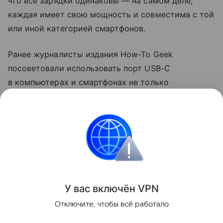
что все зарядки одинаковы — на самом деле,
каждая имеет свою мощность и совместима с той
или иной категорией смартфонов.
Ранее журналисты издания How-To Geek
посоветовали использовать порт USB-C
в компьютерах и смартфонах не только
для зарядки. Они рассказали, что с помощью
разъема можно передавать файлы на большой
скорости и подключаться к мониторам.
смартфоны
Поделиться
У вас включ
ён
V
P
N
Отключите, чтобы всё работало