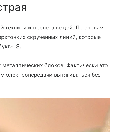
страя
̆ техники интернета вещей. По словам
ерхтонких скрученных линий, которые
буквы S.
 металлических блоков. Фактически это
иям электропередачи вытягиваться без