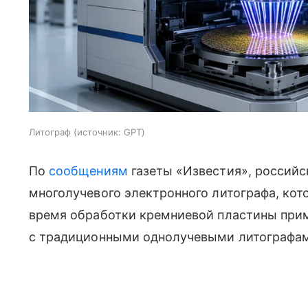
Литограф
источник:
GPT
По
сообщениям
газеты «Известия», россий
многолучевого электронного литографа, кот
время обработки кремниевой пластины прим
с традиционными однолучевыми литографа