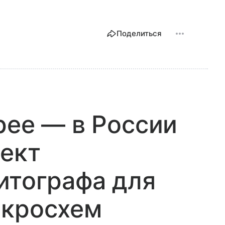
Поделиться
рее — в России
ект
итографа для
икросхем