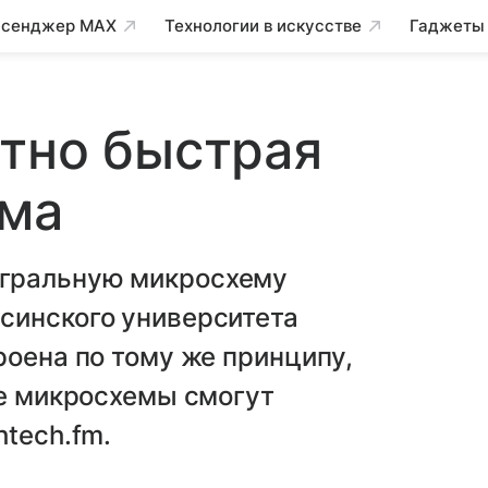
сенджер MAX
Технологии в искусстве
Гаджеты
тно быстрая
ема
гральную микросхему
синского университета
роена по тому же принципу,
ие микросхемы смогут
htech.fm.