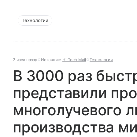
Технологии
2 часа назад
Источник:
Hi-Tech Mail
Технологии
В 3000 раз быст
представили про
многолучевого л
производства м