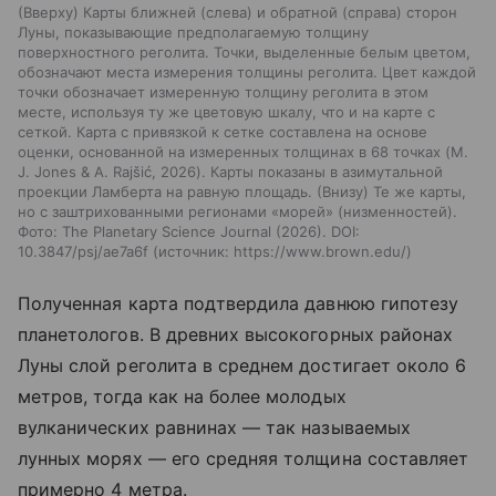
(Вверху) Карты ближней (слева) и обратной (справа) сторон
Луны, показывающие предполагаемую толщину
поверхностного реголита. Точки, выделенные белым цветом,
обозначают места измерения толщины реголита. Цвет каждой
точки обозначает измеренную толщину реголита в этом
месте, используя ту же цветовую шкалу, что и на карте с
сеткой. Карта с привязкой к сетке составлена на основе
оценки, основанной на измеренных толщинах в 68 точках (M.
J. Jones & A. Rajšić, 2026). Карты показаны в азимутальной
проекции Ламберта на равную площадь. (Внизу) Те же карты,
но с заштрихованными регионами «морей» (низменностей).
Фото: The Planetary Science Journal (2026). DOI:
10.3847/psj/ae7a6f
источник:
https://www.brown.edu/
Полученная карта подтвердила давнюю гипотезу
планетологов. В древних высокогорных районах
Луны слой реголита в среднем достигает около 6
метров, тогда как на более молодых
вулканических равнинах — так называемых
лунных морях — его средняя толщина составляет
примерно 4 метра.