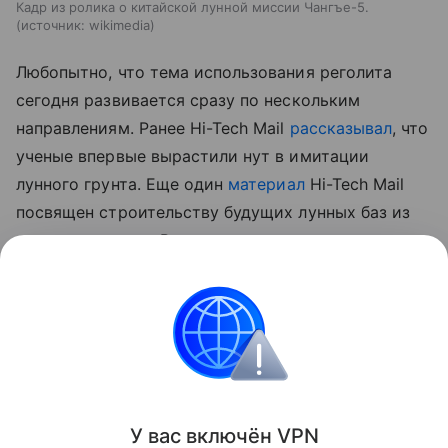
Кадр из ролика о китайской лунной миссии Чангъе-5.
источник:
wikimedia
Любопытно, что тема использования реголита
сегодня развивается сразу по нескольким
направлениям. Ранее Hi-Tech Mail
рассказывал
, что
ученые впервые вырастили нут в имитации
лунного грунта.
Еще один
материал
Hi-Tech Mail
посвящен строительству будущих лунных баз из
самого реголита. В нем рассматривается
технология лазерного спекания лунного грунта для
создания инфраструктуры прямо на месте.
космос
Луна
Поделиться
У вас включ
ён
V
P
N