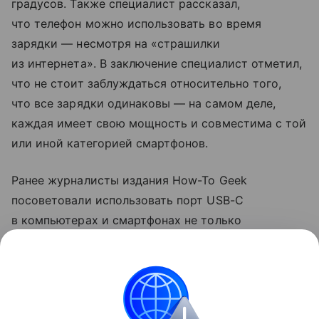
градусов. Также специалист рассказал,
что телефон можно использовать во время
зарядки — несмотря на «страшилки
из интернета». В заключение специалист отметил,
что не стоит заблуждаться относительно того,
что все зарядки одинаковы — на самом деле,
каждая имеет свою мощность и совместима с той
или иной категорией смартфонов.
Ранее журналисты издания How-To Geek
посоветовали использовать порт USB-C
в компьютерах и смартфонах не только
для зарядки. Они рассказали, что с помощью
разъема можно передавать файлы на большой
скорости и подключаться к мониторам.