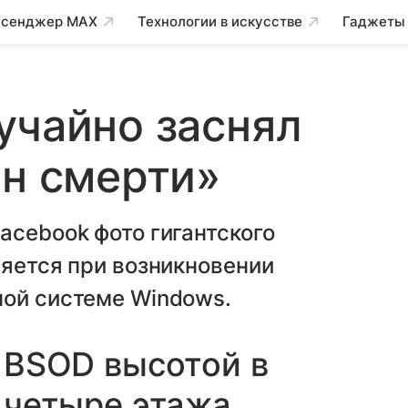
сенджер MAX
Технологии в искусстве
Гаджеты
учайно заснял
ан смерти»
acebook фото гигантского
ляется при возникновении
ной системе Windows.
BSOD высотой в
четыре этажа