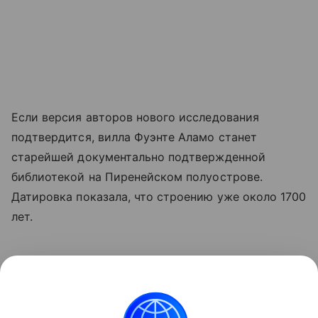
Если версия авторов нового исследования
подтвердится, вилла Фуэнте Аламо станет
старейшей документально подтвержденной
библиотекой на Пиренейском полуострове.
Датировка показала, что строению уже около 1700
лет.
Ранее мы
рассказывали
, как в Нидерландах
раскопали огромные древнеримские термы.