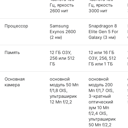
Гц, яркость
Гц, яркость
2600 нит
3000 нит
Процессор
Samsung
Snapdragon 8
Exynos 2600
Elite Gen 5 For
(2 нм)
Galaxy (3 нм)
Память
12 ГБ ОЗУ,
12 или 16 ГБ
256 или 512
ОЗУ, 256, 512
ГБ
ГБ или 1 ТБ
Основная
основной
основной
камера
модуль 50 Мп
модуль 200
f/1,8 OIS,
Мп f/1,7 OIS,
ультраширик
3-кратный
12 Мп f/2,2
оптический
зум 10 Мп
f/2,4 OIS,
ультраширик
50 Мп f/2,2