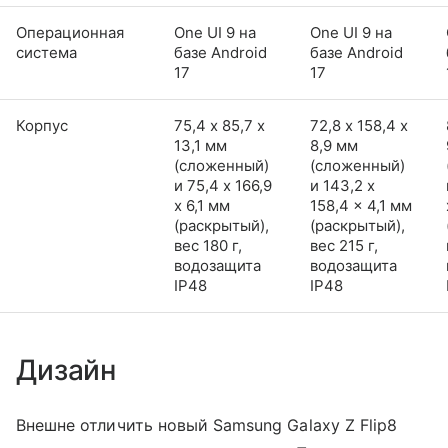
Операционная
One UI 9 на
One UI 9 на
система
базе Android
базе Android
17
17
Корпус
75,4 х 85,7 х
72,8 х 158,4 х
13,1 мм
8,9 мм
(сложенный)
(сложенный)
и 75,4 x 166,9
и 143,2 x
x 6,1 мм
158,4 x 4,1 мм
(раскрытый),
(раскрытый),
вес 180 г,
вес 215 г,
водозащита
водозащита
IP48
IP48
Дизайн
Внешне отличить новый Samsung Galaxy Z Flip8