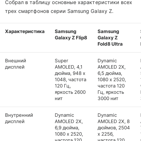
Собрал в таблицу основные характеристики всех
трех смартфонов серии Samsung Galaxy Z.
Характеристика
Samsung
Samsung
Galaxy Z Flip8
Galaxy Z
Fold8 Ultra
Внешний
Super
Dynamic
дисплей
AMOLED, 4,1
AMOLED 2X,
дюйма, 948 x
6,5 дюйма,
1048, частота
1080 x 2520,
120 Гц,
частота 120
яркость 2600
Гц, яркость
нит
3000 нит
Внутренний
Dynamic
Dynamic
дисплей
AMOLED 2X,
AMOLED 2X, 8
6,9 дюйма,
дюймов, 2504
1080 x 2520,
x 2256,
частота 120
частота 120