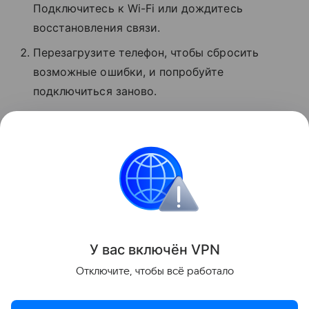
Подключитесь к Wi-Fi или дождитесь
восстановления связи.
Перезагрузите телефон, чтобы сбросить
возможные ошибки, и попробуйте
подключиться заново.
Проверьте баланс. Если деньги кончились,
услуги связи могут быть недоступны.
Обратитесь в поддержку оператора.
Сбои
Поделиться
У вас включ
ён
V
P
N
Отключите, чтобы всё работало