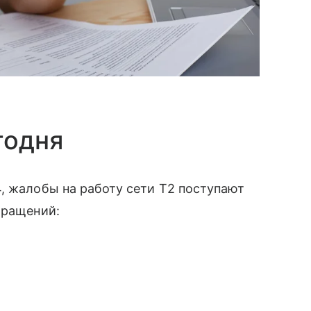
годня
, жалобы на работу сети T2 поступают
бращений: