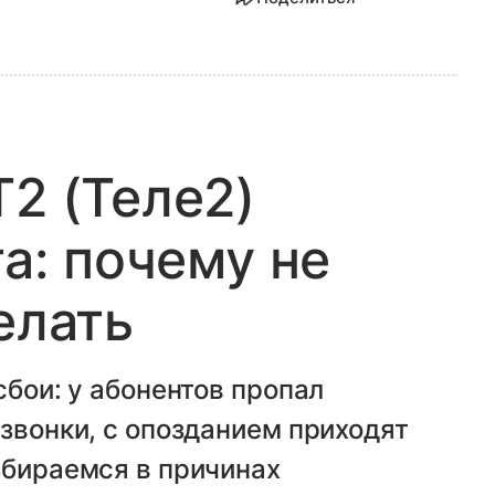
T2 (Теле2)
та: почему не
елать
сбои: у абонентов пропал
 звонки, с опозданием приходят
збираемся в причинах