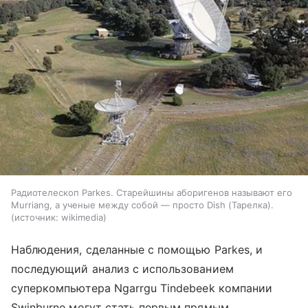
Радиотелескоп Parkes. Старейшины аборигенов называют его
Murriang, а ученые между собой — просто Dish (Тарелка).
источник:
wikimedia
Наблюдения, сделанные с помощью
Parkes
, и
последующий анализ с использованием
суперкомпьютера Ngarrgu Tindebeek компании
Swinburne могут стать первым прямым