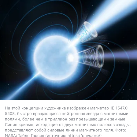
На этой концепции художника изображен магнетар 1E 1547.0-
5408, быстро вращающаяся нейтронная звезда с магнитными
полями, более чем в триллион раз превышающими земные.
Синие кривые, исходящие от двух магнитных полюсов звезды,
представляют собой силовые линии магнитного поля. Фото:
NASA/Пабло Гарсия
источник:
https://phys.org/