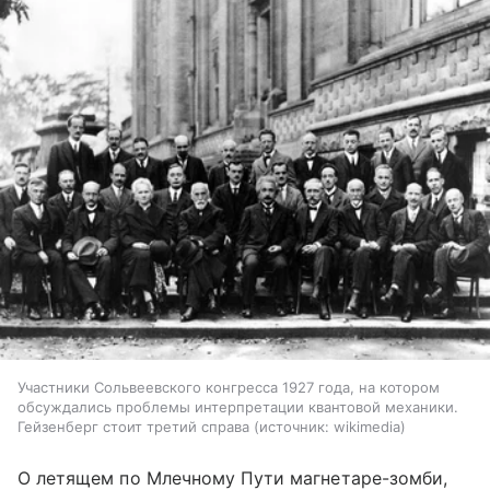
Участники Сольвеевского конгресса 1927 года, на котором
обсуждались проблемы интерпретации квантовой механики.
Гейзенберг стоит третий справа
источник:
wikimedia
О летящем по Млечному Пути магнетаре-зомби,