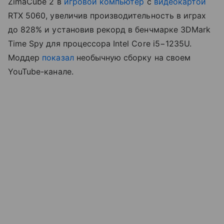
ZimaCube 2 в
игровой компьютер
с
видеокартой
RTX 5060, увеличив производительность в играх
до 828% и установив рекорд в бенчмарке 3DMark
Time Spy для процессора Intel Core i5−1235U.
Моддер
показал
необычную сборку на своем
YouTube-канале.