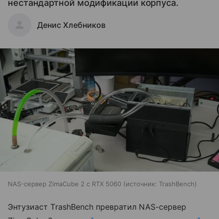
нестандартной модификации корпуса.
Денис Хлебников
NAS-сервер ZimaCube 2 с RTX 5060
источник:
TrashBench
Энтузиаст TrashBench превратил NAS-сервер