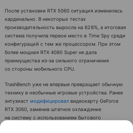
После установки RTX 5060 ситуация изменилась
кардинально. В некоторых тестах
производительность выросла на 828%, а итоговая
система получила первое место в Time Spy среди
конфигураций с тем же процессором. При этом
более мощная RTX 4080 Super не дала
преимущества из-за сильного ограничения
со стороны мобильного CPU.
TrashBench уже не впервые превращает обычную
технику в необычные игровые устройства. Ранее
энтузиаст
модифицировал
видеокарту GeForce
RTX 3060, заменив штатное охлаждение
на систему с использованием бытового
льдогенератора. В Cyberpunk 2077 такая