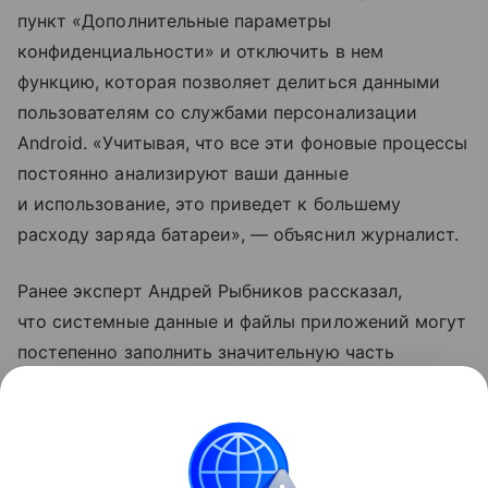
пункт «Дополнительные параметры
конфиденциальности» и отключить в нем
функцию, которая позволяет делиться данными
пользователям со службами персонализации
Android. «Учитывая, что все эти фоновые процессы
постоянно анализируют ваши данные
и использование, это приведет к большему
расходу заряда батареи», — объяснил журналист.
Ранее эксперт Андрей Рыбников рассказал,
что системные данные и файлы приложений могут
постепенно заполнить значительную часть
свободной памяти в смартфоне. Специалист
рекомендовал время от времени очищать аппарат
от «мусора».