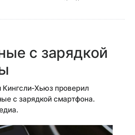
ные с зарядкой
фы
 Кингсли-Хьюз проверил
ые с зарядкой смартфона.
едиа.