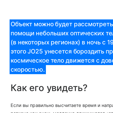
Объект можно будет рассмотреть
помощи небольших оптических те
(в некоторых регионах) в ночь с 1
этого JO25 унесется бороздить п
космическое тело движется с дов
скоростью.
Как его увидеть?
Если вы правильно высчитаете время и напр