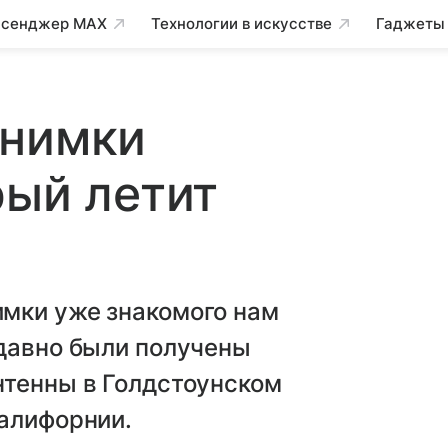
сенджер MAX
Технологии в искусстве
Гаджеты
снимки
рый летит
мки уже знакомого нам
едавно были получены
нтенны в Голдстоунском
Калифорнии.