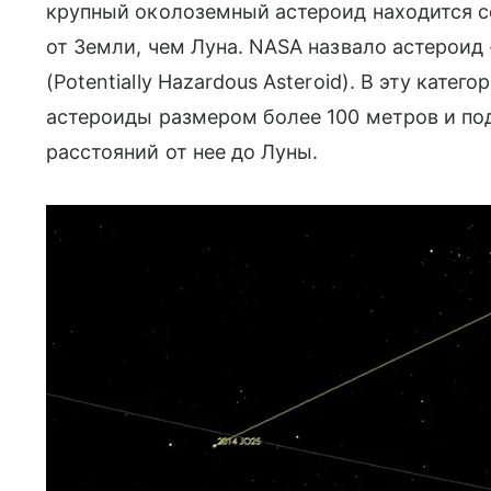
крупный околоземный астероид находится с
от Земли, чем Луна. NASA назвало астероид
(Рotentially Hazardous Asteroid). В эту кате
астероиды размером более 100 метров и по
расстояний от нее до Луны.