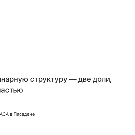
инарную структуру — две доли,
ластью
АСА в Пасадене