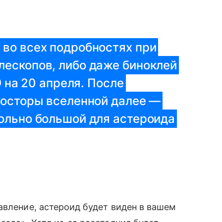
 во всех подробностях при
лескопов, либо даже биноклей
9 на 20 апреля. После
росторы вселенной далее —
ольно большой для астероида
авление, астероид будет виден в вашем