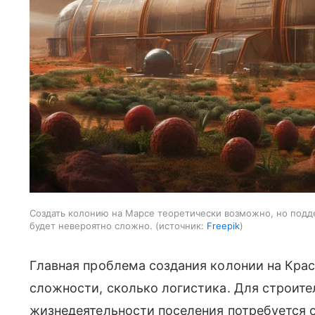
Создать колонию на Марсе теоретически возможно, но подд
будет невероятно сложно.
источник:
Freepik
Главная проблема создания колонии на Кра
сложности, сколько логистика. Для строит
жизнедеятельности поселения потребуется 