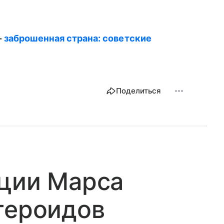
-
заброшенная страна: советские
Поделиться
ации Марса
тероидов