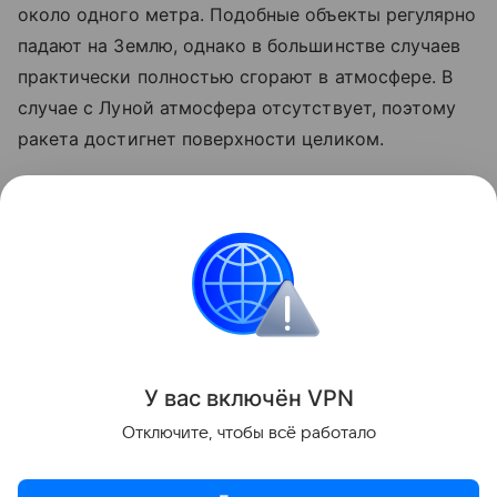
около одного метра. Подобные объекты регулярно
падают на Землю, однако в большинстве случаев
практически полностью сгорают в атмосфере. В
случае с Луной атмосфера отсутствует, поэтому
ракета достигнет поверхности целиком.
Ранее стало известно, что лунный грунт
рассказал
об атмосфере древней Земли.
космос
SpaceX
Луна
российские ученые
Поделиться
У вас включ
ён
V
P
N
Отключите, чтобы всё работало