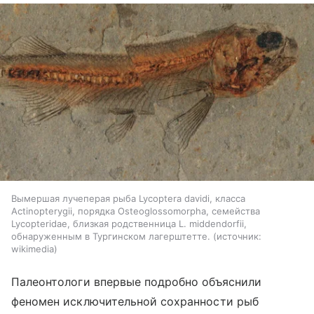
Вымершая лучеперая рыба Lycoptera davidi, класса
Actinopterygii, порядка Osteoglossomorpha, семейства
Lycopteridae, близкая родственница L. middendorfii,
обнаруженным в Тургинском лагерштетте.
источник:
wikimedia
Палеонтологи впервые подробно объяснили
феномен исключительной сохранности рыб