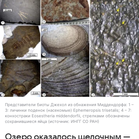
Представители биоты Джехол из обнажения Миддендорфа: 1 –
3: личинки поденок (насекомые) Ephemeropsis trisetalis; 4 – 7:
конхостраки Eosestheria middendorfii, стрелками обозначены
сохранившиеся яйца
источник:
ИНГГ СО РАН
Озеро оказалось щелочным —