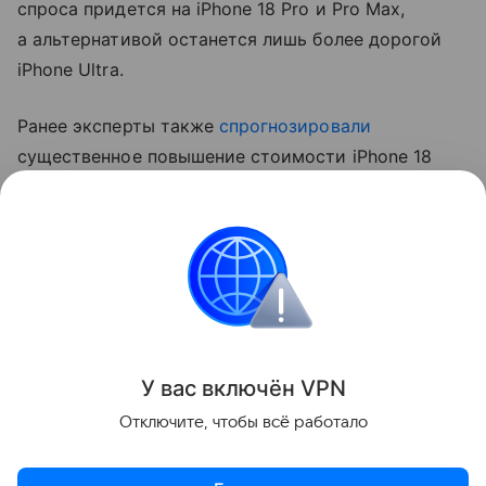
спроса придется на iPhone 18 Pro и Pro Max,
а альтернативой останется лишь более дорогой
iPhone Ultra.
Ранее эксперты также
спрогнозировали
существенное повышение стоимости iPhone 18
Pro. Аналитик Джефф Пу считает, что цены
вырастут на 250−300 долларов (около 20−24 тыс.
рублей).
Apple
iPhone
Поделиться
У вас включ
ён
V
P
N
Отключите, чтобы всё работало