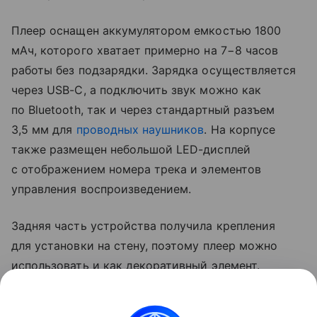
Плеер оснащен аккумулятором емкостью 1800
мАч, которого хватает примерно на 7−8 часов
работы без подзарядки. Зарядка осуществляется
через USB-C, а подключить звук можно как
по Bluetooth, так и через стандартный разъем
3,5 мм для
проводных наушников
. На корпусе
также размещен небольшой LED-дисплей
с отображением номера трека и элементов
управления воспроизведением.
Задняя часть устройства получила крепления
для установки на стену, поэтому плеер можно
использовать и как декоративный элемент.
Ранее компания Beams Records
анонсировала