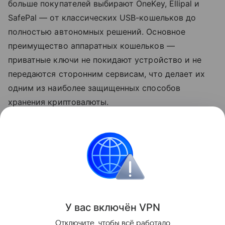
больше покупателей выбирают OneKey, Ellipal и
SafePal — от классических USB-кошельков до
полностью автономных решений. Основное
преимущество аппаратных кошельков —
приватные ключи не покидают устройство и не
передаются сторонним сервисам, что делает их
одним из наиболее защищенных способов
хранения криптовалюты.
Ранее мы
рассказывали
, почему россияне стали
активнее скупать криптокошельки.
Криптовалюты
Поделиться
У вас включ
ён
V
P
N
Отключите, чтобы всё работало