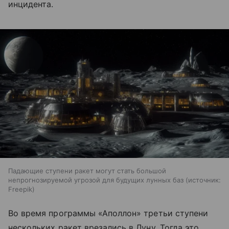
инцидента.
Падающие ступени ракет могут стать большой
непрогнозируемой угрозой для будущих лунных баз
источник:
Freepik
Во время программы «Аполлон» третьи ступени
нескольких ракет врезались в Луну. Тогда это