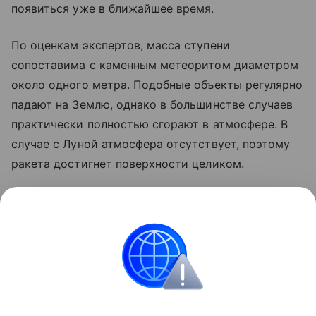
появиться уже в ближайшее время.
По оценкам экспертов, масса ступени
сопоставима с каменным метеоритом диаметром
около одного метра. Подобные объекты регулярно
падают на Землю, однако в большинстве случаев
практически полностью сгорают в атмосфере. В
случае с Луной атмосфера отсутствует, поэтому
ракета достигнет поверхности целиком.
Ранее стало известно, что лунный грунт
рассказал
об атмосфере древней Земли.
космос
SpaceX
Луна
российские ученые