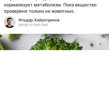
нормализует метаболизм. Пока вещество
проверено только на животных.
Ильдар Хайретдинов
Автор Hi-Tech Mail
Выберите комментарий
Выберите комментарий
Информация полезная и актуальная
Информация полезная и актуальная
Заголовок вводит в заблуждение
Заголовок вводит в заблуждение
Материал содержит неполные данные
Материал содержит неполные данные
Источник:
Unsplash
Материал устарел
Материал устарел