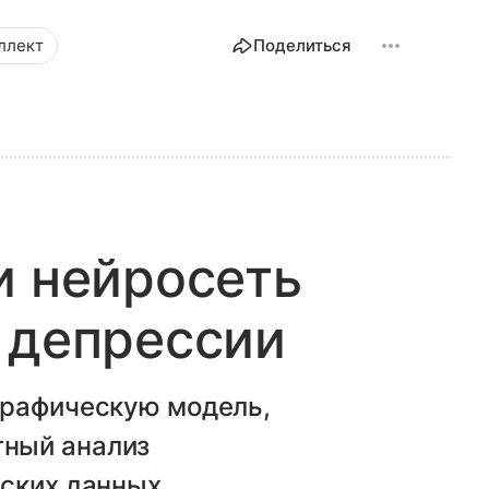
ллект
Поделиться
и нейросеть
 депрессии
графическую модель,
ный анализ
еских данных