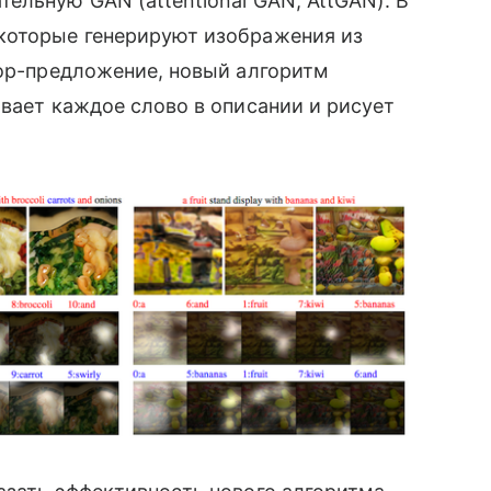
ельную GAN (attentional GAN, AttGAN). В
которые генерируют изображения из
тор-предложение, новый алгоритм
ивает каждое слово в описании и рисует