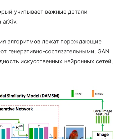
орый учитывает важные детали
 arXiv.
ния алгоритмов лежат порождающие
ают генеративно-состязательными, GAN
идность искусственных нейронных сетей,