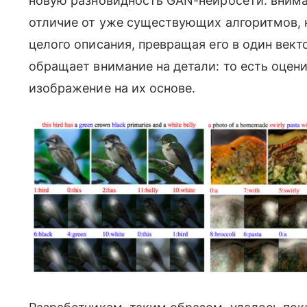
новую разновидность GAN-нейросети: внимат
отличие от уже существующих алгоритмов, 
целого описания, превращая его в один век
обращает внимание на детали: то есть оцен
изображение на их основе.
Изображения: He et al. / arXiv 2017