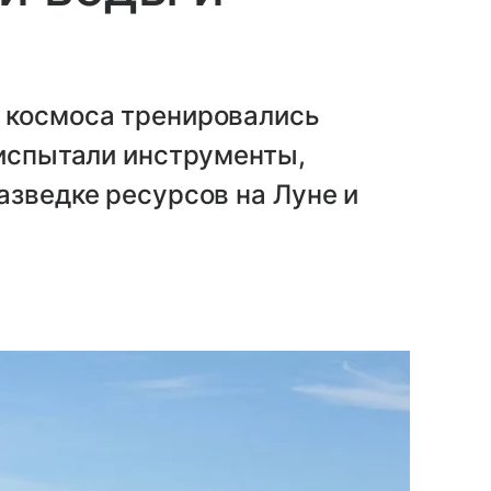
 космоса тренировались
 испытали инструменты,
азведке ресурсов на Луне и