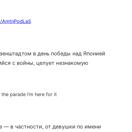
om/AmtnPodLaS
зенштадтом в день победы над Японией
ийся с войны, целует незнакомую
g the parade I’m here for it
в — в частности, от девушки по имени