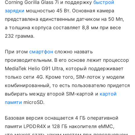
Corning Gorilla Glass 7i и поддержку
быстрой
зарядки
мощностью 45 Вт. Основная камера
представлена единственным датчиком на 50 Мп,
а толщина корпуса составляет 8,8 мм при весе
232 грамма.
При этом
смартфон
сложно назвать
производительным. В его основе лежит процессор
MediaTek Helio G91 Ultra, который поддерживает
только сети 4G. Кроме того, SIM-лоток у модели
комбинированный, то есть пользователю придется
выбирать между второй SIM-картой и
картой
памяти
microSD.
Базовая версия оснащается 4 ГБ оперативной
памяти LPDDR4X и 128 ГБ накопителя eMMC,
что может стать узким местом при повседневном