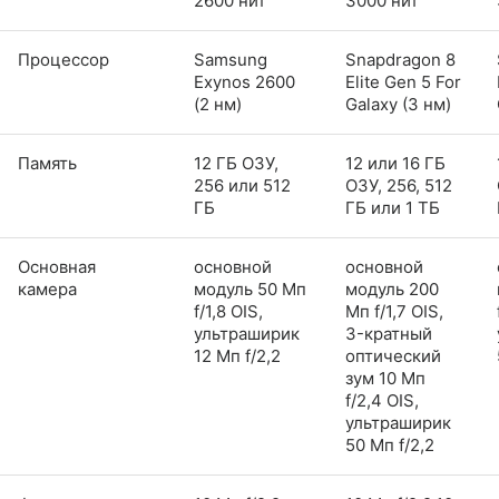
2600 нит
3000 нит
Процессор
Samsung
Snapdragon 8
Exynos 2600
Elite Gen 5 For
(2 нм)
Galaxy (3 нм)
Память
12 ГБ ОЗУ,
12 или 16 ГБ
256 или 512
ОЗУ, 256, 512
ГБ
ГБ или 1 ТБ
Основная
основной
основной
камера
модуль 50 Мп
модуль 200
f/1,8 OIS,
Мп f/1,7 OIS,
ультраширик
3-кратный
12 Мп f/2,2
оптический
зум 10 Мп
f/2,4 OIS,
ультраширик
50 Мп f/2,2