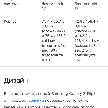
система
базе Android
базе Android
17
17
Корпус
75,4 х 85,7 х
72,8 х 158,4 х
13,1 мм
8,9 мм
(сложенный)
(сложенный)
и 75,4 x 166,9
и 143,2 x
x 6,1 мм
158,4 x 4,1 мм
(раскрытый),
(раскрытый),
вес 180 г,
вес 215 г,
водозащита
водозащита
IP48
IP48
Дизайн
Внешне отличить новый Samsung Galaxy Z Flip8
от
предшественника
невозможно. По сути,
перед нами тот же смартфон, который просто