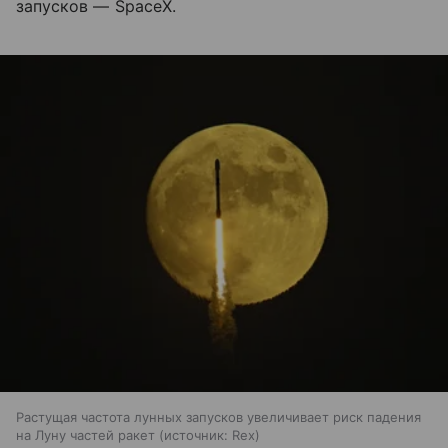
запусков — SpaceX.
Растущая частота лунных запусков увеличивает риск падения
на Луну частей ракет
источник:
Rex