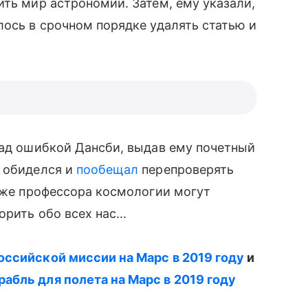
ить мир астрономии. Затем, ему указали,
лось в срочном порядке удалять статью и
ад ошибкой Дансби, выдав ему почетный
е обиделся и
пообещал
перепроверять
даже профессора космологии могут
рить обо всех нас...
ссийской миссии на Марс в 2019 году
и
абль для полета на Марс в 2019 году