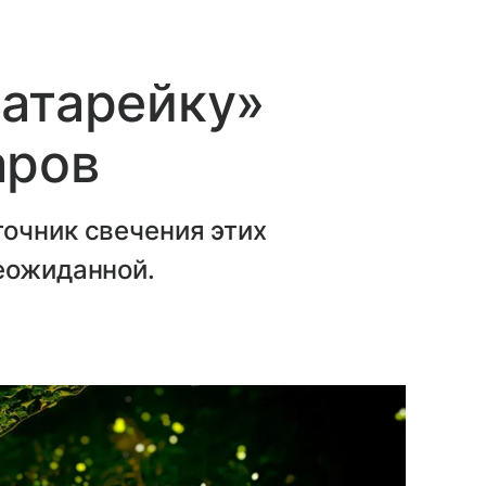
батарейку»
аров
очник свечения этих
еожиданной.