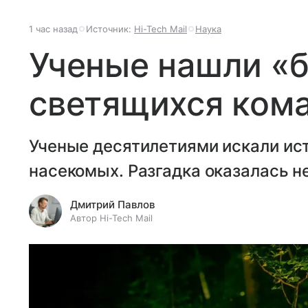
1 час назад
Источник:
Hi-Tech Mail
Наука
Ученые нашли «
светящихся ком
Ученые десятилетиями искали ист
насекомых. Разгадка оказалась н
Дмитрий Павлов
Автор Hi-Tech Mail