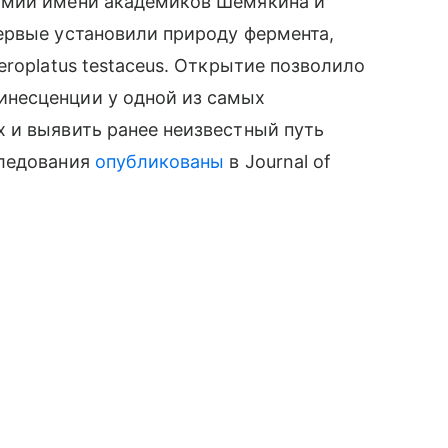
имии имени академиков Шемякина и
ервые установили природу фермента,
roplatus testaceus. Открытие позволило
несценции у одной из самых
 и выявить ранее неизвестный путь
следования
опубликованы
в Journal of