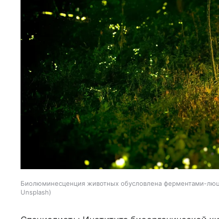
Биолюминесценция животных обусловлена ферментами-люциф
Unsplash