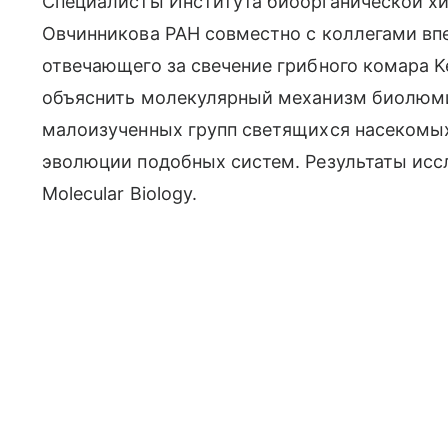
Специалисты Института биоорганической х
Овчинникова РАН совместно с коллегами вп
отвечающего за свечение грибного комара Ke
объяснить молекулярный механизм биолюми
малоизученных групп светящихся насекомых
эволюции подобных систем. Результаты ис
Molecular Biology.