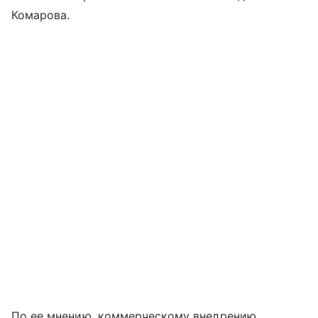
Комарова.
По ее мнению, коммерческому внедрению