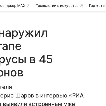
сенджер MAX
Технологии в искусстве
Гаджеты
бнаружил
тапе
русы в 45
онов
теля
Борис Шаров в интервью «РИА
ты выявили встроенные уже