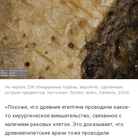
На черепе 236 обнаружены порезы, вероятно, сделанные
острым предметом.
источник:
Tondini, Isidro, Camarós, 2024
«Похоже, что древние египтяне проводили какое-
то хирургическое вмешательство, связанное с
наличием раковых клеток. Это доказывает, что
древнеегипетские врачи тоже проводили