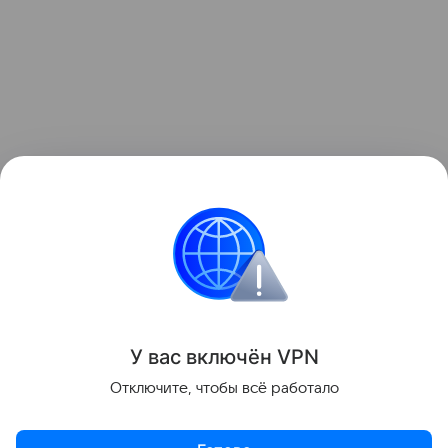
Узнать больше о необычном инциденте с ракетой
можно в отдельном
материале
Hi-Tech Mail.
космос
Луна
Поделиться
У вас включ
ён
V
P
N
Отключите, чтобы всё работало