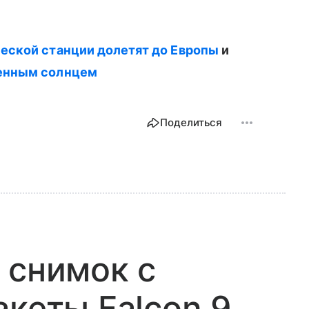
ческой станции долетят до Европы
и
венным солнцем
Поделиться
 снимок с
акеты Falcon 9