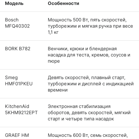
Модель
Особенности
Bosch
Мощность 500 Вт, пять скоростей,
MFQ40302
турборежим и мягкая ручка при весе
1,1 кг
BORK B782
Венчики, крюки и блендерная
насадка для теста, кремов, соусов и
пюре
Smeg
Девять скоростей, плавный старт,
HMF01PKEU
турборежим и дисплей с индикацией
времени
KitchenAid
Электронная стабилизация
5KHM9212EPT
оборотов, девять скоростей, мягкий
старт и четыре типа насадок
GRAEF HM
Мощность 600 Вт, семь скоростей,