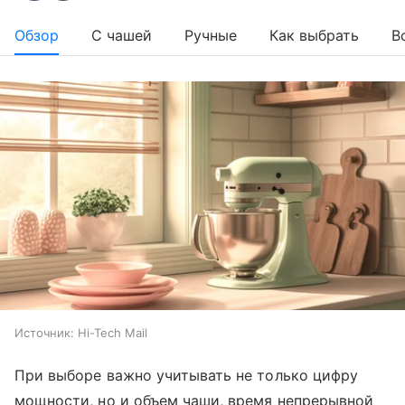
Обзор
С чашей
Ручные
Как выбрать
В
Источник:
Hi-Tech Mail
При выборе важно учитывать не только цифру
мощности, но и объем чаши, время непрерывной