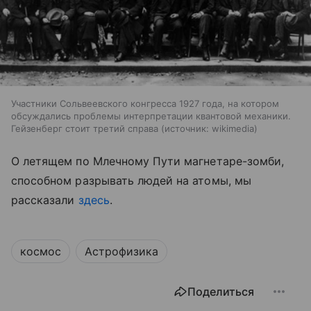
Участники Сольвеевского конгресса 1927 года, на котором
обсуждались проблемы интерпретации квантовой механики.
Гейзенберг стоит третий справа
источник:
wikimedia
О летящем по Млечному Пути магнетаре-зомби,
способном разрывать людей на атомы, мы
рассказали
здесь
.
космос
Астрофизика
Поделиться