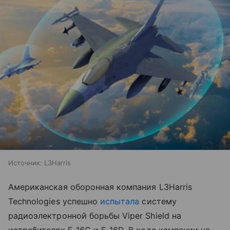
Источник:
L3Harris
Американская оборонная компания L3Harris
Technologies успешно
испытала
систему
радиоэлектронной борьбы Viper Shield на
истребителях F-16C и F-16D. В ходе кампании на