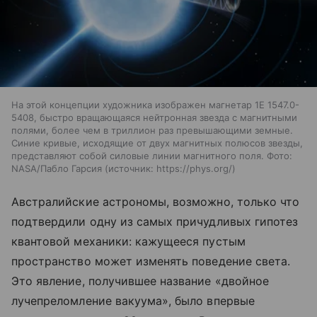
На этой концепции художника изображен магнетар 1E 1547.0-
5408, быстро вращающаяся нейтронная звезда с магнитными
полями, более чем в триллион раз превышающими земные.
Синие кривые, исходящие от двух магнитных полюсов звезды,
представляют собой силовые линии магнитного поля. Фото:
NASA/Пабло Гарсия
источник:
https://phys.org/
Австралийские астрономы, возможно, только что
подтвердили одну из самых причудливых гипотез
квантовой механики: кажущееся пустым
пространство может изменять поведение света.
Это явление, получившее название «двойное
лучепреломление вакуума», было впервые