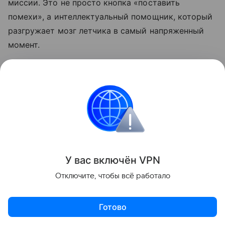
миссии. Это не просто кнопка «поставить
помехи», а интеллектуальный помощник, который
разгружает мозг летчика в самый напряженный
момент.
Первые совместные полеты подтвердили
способность новой системы действовать в
условиях агрессивной и насыщенной
электромагнитной обстановки. На сегодняшний
день восемь стран уже выбрали Viper Shield для
своих парков F-16, а всего запланировано
производство 233 систем, и L3Harris уверенно
У вас включ
ён
V
P
N
наращивает серийный выпуск с отлаженной
Отключите, чтобы всё работало
цепочкой поставок и строгим контролем
качества.
Готово