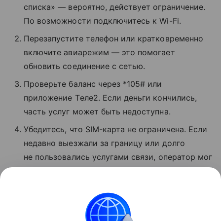
списка» — вероятно, действует ограничение.
По возможности подключитесь к Wi-Fi.
Перезапустите телефон или кратковременно
включите авиарежим — это помогает
обновить соединение с сетью.
Проверьте баланс через *105# или
приложение Tеле2. Если деньги кончились,
часть услуг может быть недоступна.
Убедитесь, что SIM-карта не ограничена. Если
недавно выезжали за границу или долго
не пользовались услугами связи, оператор мог
временно заблокировать звонки и интернет.
Если ничего не помогло, позвоните
в поддержку по номеру 611 с мобильного T2.