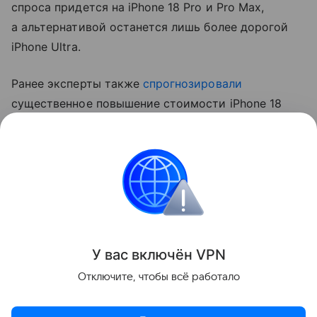
спроса придется на iPhone 18 Pro и Pro Max,
а альтернативой останется лишь более дорогой
iPhone Ultra.
Ранее эксперты также
спрогнозировали
существенное повышение стоимости iPhone 18
Pro. Аналитик Джефф Пу считает, что цены
вырастут на 250−300 долларов (около 20−24 тыс.
рублей).
Apple
iPhone
Поделиться
У вас включ
ён
V
P
N
Отключите, чтобы всё работало