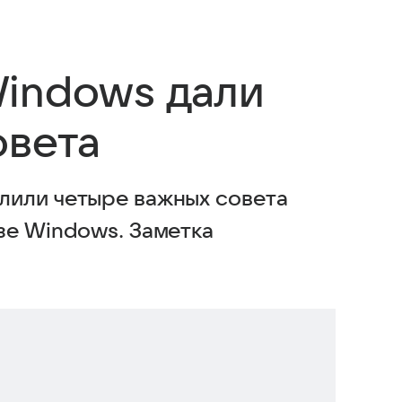
indows дали
овета
лили четыре важных совета
зе Windows. Заметка