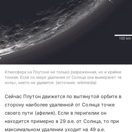
Атмосфера на Плутоне не только разреженная, но и крайне
тонкая. Если по мере удаления от Солнца она вымерзнет «в
ноль», никто не удивится.
источник:
wikimedia
Сейчас Плутон движется по вытянутой орбите в
сторону наиболее удаленной от Солнца точке
своего пути (афелия). Если в перигелии он
находится примерно в 29 а.е. от Солнца, то при
максимальном удалении уходит на 49 а.е.