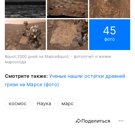
45
фото
&quot;2000 дней на Марсе&quot; - фотоотчет о жизни
марсохода
Смотрите также:
Ученые нашли остатки древней
грязи на Марсе (фото)
космос
Наука
марс
Поделиться