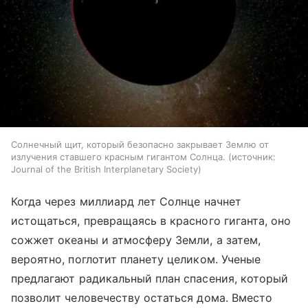
Солнечный щит, который безопасно закрывает Землю от
излучения ставшего красным гигантом Солнца.
источник:
Journal of the British Interplanetary Society
Когда через миллиард лет Солнце начнет
истощаться, превращаясь в красного гиганта, оно
сожжет океаны и атмосферу Земли, а затем,
вероятно, поглотит планету целиком. Ученые
предлагают радикальный план спасения, который
позволит человечеству остаться дома. Вместо