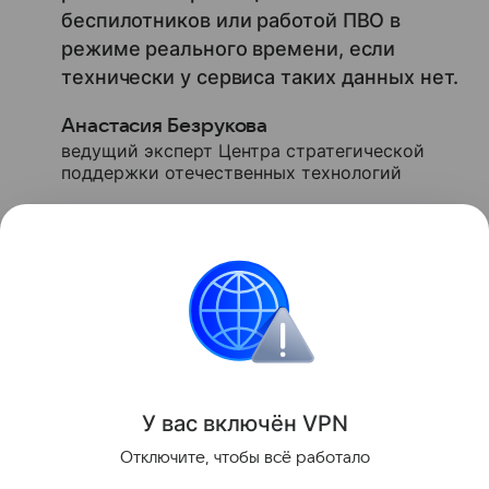
беспилотников или работой ПВО в
режиме реального времени, если
технически у сервиса таких данных нет.
Анастасия Безрукова
ведущий эксперт Центра стратегической
поддержки отечественных технологий
Ранее в Рунете
нашли
скам-сервисы, которые
наживаются на теме бензина.
безопасность
БПЛА
Поделиться
У вас включ
ён
V
P
N
Отключите, чтобы всё работало