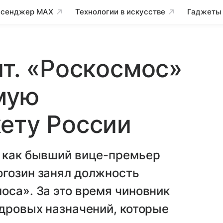
сенджер MAX
Технологии в искусстве
Гаджеты
ит. «Роскосмос»
амую
ету России
, как бывший вице-премьер
огозин занял должность
оса». За это время чиновник
адровых назначений, которые