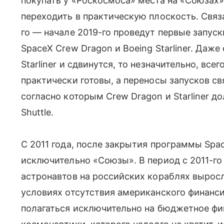
покупать у «Роскосмоса» места на «Союзах»,
переходить в практическую плоскость. Связа
го — начале 2019-го проведут первые запус
SpaceX Crew Dragon и Boeing Starliner. Даже
Starliner и сдвинутся, то незначительно, все
практически готовы, а переносы запусков с
согласно которым Crew Dragon и Starliner д
Shuttle.
С 2011 года, после закрытия программы Spac
исключительно «Союзы». В период с 2011-го 
астронавтов на российских кораблях выросл
условиях отсутствия американского финанс
полагаться исключительно на бюджетное фи