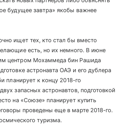
искать новых партнеров либо объяснять
лое будущее завтра» якобы важнее
очно ищет тех, кто стал бы вместо
елающие есть, но их немного. В июне
им
центром Мохаммеда бин Рашида
дготовке астронавта ОАЭ и его дублера
би планирует к концу 2018-го
двух запасных астронавтов, подготовкой
есто на «Союзе» планирует купить
говоры проведены еще в марте 2018-го.
космического туризма.