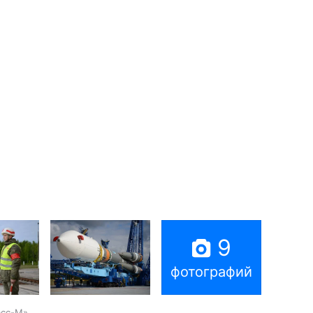
9
фотографий
асс-М»