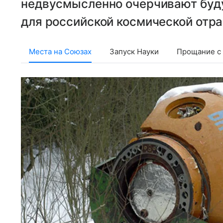
недвусмысленно очерчивают буд
для российской космической отра
Места на Союзах
Запуск Науки
Прощание с