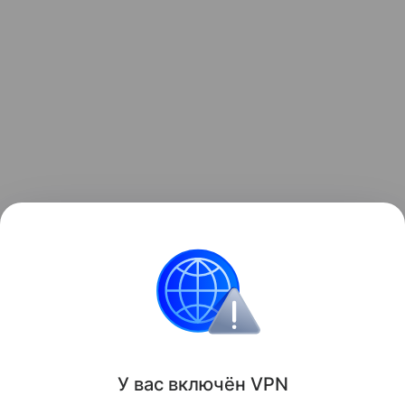
Читайте также нашу
статью
о том, как в Германии
создали 4-тонный РЭБ-беспилотник CA-1EA.
военная техника
Поделиться
У вас включ
ён
V
P
N