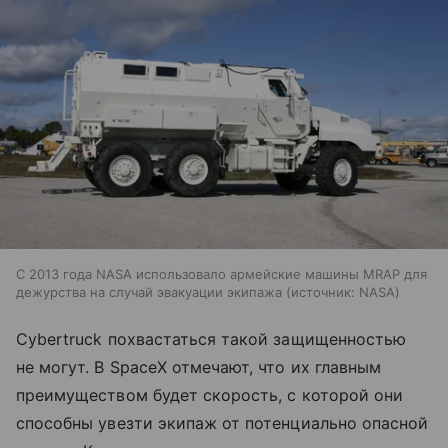
С 2013 года NASA использовало армейские машины MRAP для
дежурства на случай эвакуации экипажа
источник:
NASA
Cybertruck похвастаться такой защищенностью
не могут. В SpaceX отмечают, что их главным
преимуществом будет скорость, с которой они
способны увезти экипаж от потенциально опасной