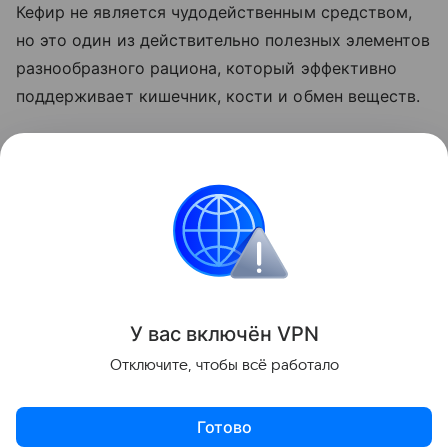
Кефир не является чудодейственным средством,
но это один из действительно полезных элементов
разнообразного рациона, который эффективно
поддерживает кишечник, кости и обмен веществ.
Ранее мы
рассказывали
о том, что любимые в
детстве напитки могут повышать давление спустя
десятилетие.
Красота и здоровье
Поделиться
У вас включ
ён
V
P
N
Отключите, чтобы всё работало
Готово