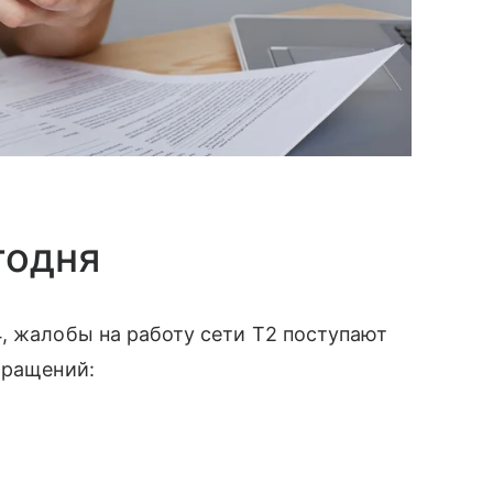
годня
, жалобы на работу сети T2 поступают
бращений: