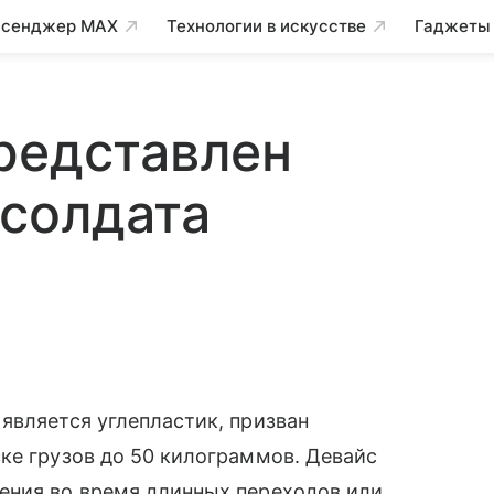
сенджер MAX
Технологии в искусстве
Гаджеты
редставлен
«солдата
является углепластик, призван
ке грузов до 50 килограммов. Девайс
жения во время длинных переходов или