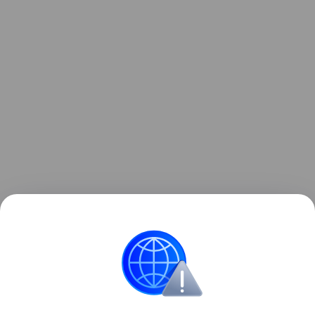
Ранее мы рассказывали о
крупном обновлении
Google Chrome
с глубокой интеграцией Gemini и
появлением ИИ-агентов.
Google