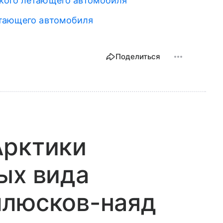
ского летающего автомобиля
етающего автомобиля
Поделиться
Арктики
ых вида
ллюсков-наяд