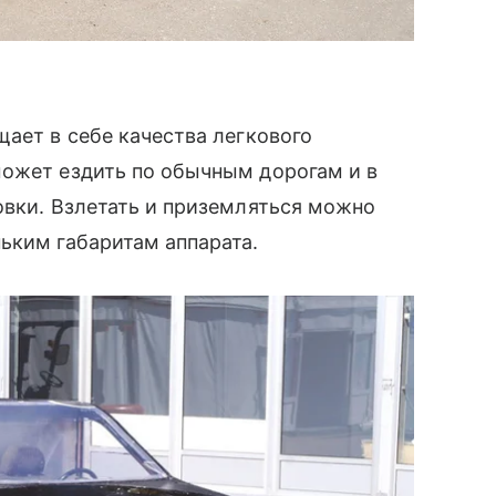
щает в себе качества легкового
может ездить по обычным дорогам и в
новки. Взлетать и приземляться можно
ньким габаритам аппарата.