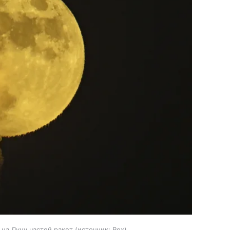
 на Луну частей ракет
источник:
Rex