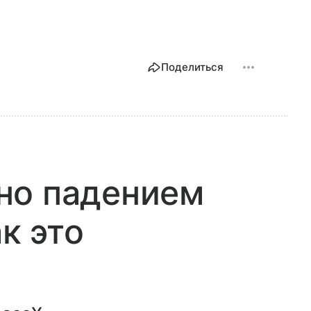
Поделиться
но падением
ак это