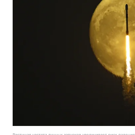
Растущая частота лунных запусков увеличивает риск падения