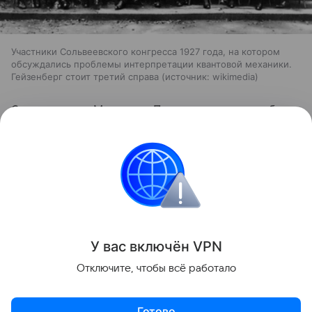
Участники Сольвеевского конгресса 1927 года, на котором
обсуждались проблемы интерпретации квантовой механики.
Гейзенберг стоит третий справа
источник:
wikimedia
О летящем по Млечному Пути магнетаре-зомби,
способном разрывать людей на атомы, мы
рассказали
здесь
.
космос
Астрофизика
Поделиться
У вас включ
ён
V
P
N
Отключите, чтобы всё работало
Готово