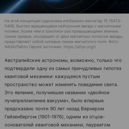
На этой концепции художника изображен магнетар 1E 1547.0-
5408, быстро вращающаяся нейтронная звезда с магнитными
полями, более чем в триллион раз превышающими земные.
Синие кривые, исходящие от двух магнитных полюсов звезды,
представляют собой силовые линии магнитного поля. Фото:
NASA/Пабло Гарсия
источник:
https://phys.org/
Австралийские астрономы, возможно, только что
подтвердили одну из самых причудливых гипотез
квантовой механики: кажущееся пустым
пространство может изменять поведение света.
Это явление, получившее название «двойное
лучепреломление вакуума», было впервые
предсказано почти 90 лет назад Вернером
Гейзенбергом (1901-1976), одним из отцов-
основателей квантовой механики, лауреатом